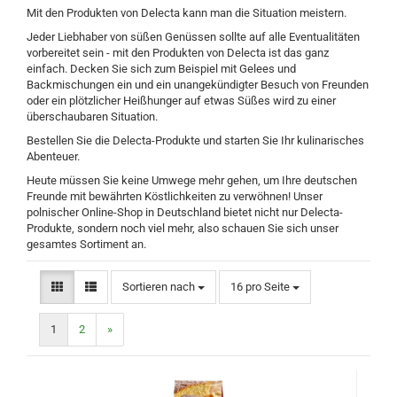
Mit den Produkten von Delecta kann man die Situation meistern.
Jeder Liebhaber von süßen Genüssen sollte auf alle Eventualitäten
vorbereitet sein - mit den Produkten von Delecta ist das ganz
einfach. Decken Sie sich zum Beispiel mit Gelees und
Backmischungen ein und ein unangekündigter Besuch von Freunden
oder ein plötzlicher Heißhunger auf etwas Süßes wird zu einer
überschaubaren Situation.
Bestellen Sie die Delecta-Produkte und starten Sie Ihr kulinarisches
Abenteuer.
Heute müssen Sie keine Umwege mehr gehen, um Ihre deutschen
Freunde mit bewährten Köstlichkeiten zu verwöhnen! Unser
polnischer Online-Shop in Deutschland bietet nicht nur Delecta-
Produkte, sondern noch viel mehr, also schauen Sie sich unser
gesamtes Sortiment an.
Sortieren nach
pro Seite
Sortieren nach
16 pro Seite
1
2
»