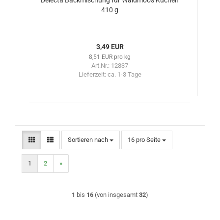
Delecta Backmischung für Waldmoos Kuchen
410 g
3,49 EUR
8,51 EUR pro kg
Art.Nr.: 12837
Lieferzeit:
ca. 1-3 Tage
Sortieren nach
pro Seite
Sortieren nach
16 pro Seite
1
2
»
1
bis
16
(von insgesamt
32
)