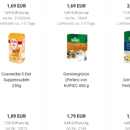
1,69 EUR
1,69 EUR
3
1,69 EUR pro kg
1,69 EUR pro kg
17,3
Art.Nr.: 21020043
Art.Nr.: 10699
Art
ieferzeit:
ca. 1-3 Tage
Lieferzeit:
ca. 1-3 Tage
Lieferz
Czanieckie 5 Eier
Gerstengrütze
Suppennudeln
(Perlen) von
Ger
250g
KUPIEC 400 g
Perl
1,89 EUR
1,79 EUR
1
7,56 EUR pro kg
4,48 EUR pro kg
4,4
Art.Nr.: 10815
Art.Nr.: 2144
Art