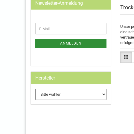
Newsletter-Anmeldung
Trock
WEITER
Unser po
E-
ZUR
eine sc
Mail
NEWSLETTER-
vertraue
ANMELDUNG
erfolgre
ANMELDEN
Hersteller