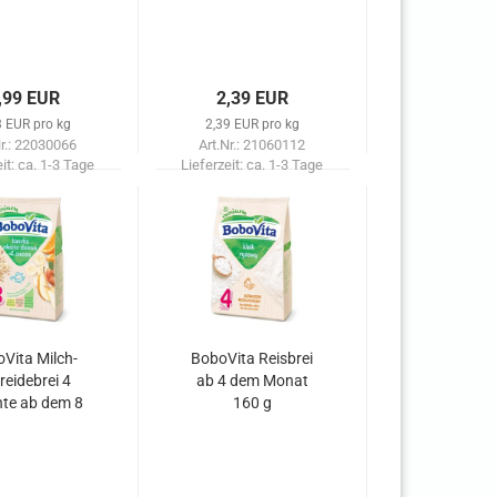
,99 EUR
2,39 EUR
3 EUR pro kg
2,39 EUR pro kg
Nr.: 22030066
Art.Nr.: 21060112
eit:
ca. 1-3 Tage
Lieferzeit:
ca. 1-3 Tage
Vita Milch-
BoboVita Reisbrei
reidebrei 4
ab 4 dem Monat
hte ab dem 8
160 g
nat 230 g