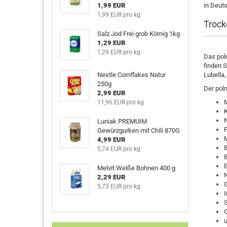
1,99 EUR
in Deuts
1,99 EUR pro kg
Trock
Salz Jod Frei grob Körnig 1kg
1,29 EUR
1,29 EUR pro kg
Das pol
finden S
Nestle Cornflakes Natur
Lubella,
250g
Der poln
2,99 EUR
11,96 EUR pro kg
K
Luniak PREMUIM
P
Gewürzgurken mit Chili 870G
4,99 EUR
B
5,74 EUR pro kg
E
Melvit Weiße Bohnen 400 g
2,29 EUR
G
5,73 EUR pro kg
I
S
u