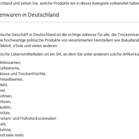
chland und sehen Sie, welche Produkte wir in dieser Kategorie vorbereitet habe
enwaren in Deutschland
nische Geschäft in Deutschland ist die richtige Adresse für alle, die Trockenw
ie hochwertige polnische Produkte von renommierten Herstellern wie Bakalland, 
 Melvit, o’Sole und vielen anderen.
ische Lebensmittelladen ist ein Ort, an dem Sie unter anderem solche Artikel k
Mohnsamen,
ürbiskerne,
Nüsse und Trockenfrüchte,
reiselbeeren,
Mehl,
rei,
Bohnen,
rbsen,
Nudeln,
rütze,
nstant- und Frühstückscerealien
alz,
Quinoa,
nd viele mehr.