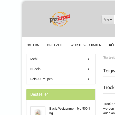
Alle
OSTERN
GRILLZEIT
WURST & SCHINKEN
KÜ
Startseit
Mehl
Nudeln
Teig
Reis & Graupen
Trock
Bestseller
Trockenw
Basia Weizenmehl typ 500 1
werden 
kg
auch an