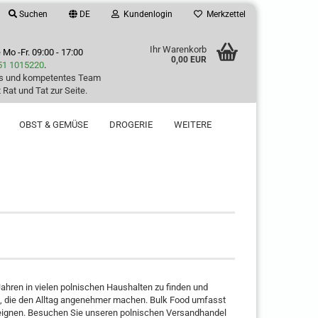
Suchen
DE
Kundenlogin
Merkzettel
Ihr Warenkorb
e
Mo -Fr. 09:00 - 17:00
0,00 EUR
51 1015220
.
es und kompetentes Team
 Rat und Tat zur Seite.
OBST & GEMÜSE
DROGERIE
WEITERE
Jahren in vielen polnischen Haushalten zu finden und
t, die den Alltag angenehmer machen. Bulk Food umfasst
n eignen. Besuchen Sie unseren polnischen Versandhandel