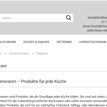
Suche...
Kontakthotlin
061
Unser freundlich
steht Ihnen mit
HLSCHRANK
SÜSSES & SNACKS
GETRÄNKE
VORRATSSCHRANK
»
»
e
Vorratsschrank
Teigware
ware
enwaren – Produkte für jede Küche
aren sind Produkte, die die Grundlage jeder Küche bilden. Sie sind seit vielen 
meist für die Zubereitung köstlicher Backwaren oder süßer Desserts verwende
dere Produkte, die sich für ein nahrhaftes Frühstück, Mittag- oder Abendesse