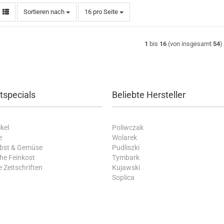
Sortieren nach
pro Seite
Sortieren nach
16 pro Seite
1
bis
16
(von insgesamt
54
)
tspecials
Beliebte Hersteller
kel
Poliwczak
e
Wolarek
Obst & Gemüse
Pudliszki
che Feinkost
Tymbark
 Zeitschriften
Kujawski
Soplica