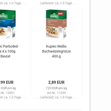
eit:
ca. 1-3 Tage
Lieferzeit:
ca. 1-3 Tage
c Parboiled-
Kupiec Weiße
s 4 x 100g
Buchweizengrütze
Beutel
400 g
,99 EUR
2,89 EUR
8 EUR pro kg
7,23 EUR pro kg
.Nr.: 13351
Art.Nr.: 11239
eit:
ca. 1-3 Tage
Lieferzeit:
ca. 1-3 Tage