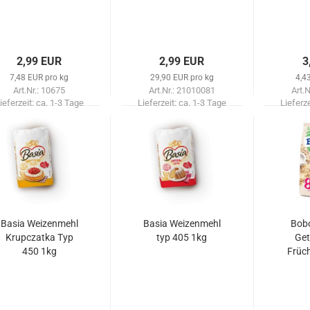
2,99 EUR
2,99 EUR
3
7,48 EUR pro kg
29,90 EUR pro kg
4,4
Art.Nr.: 10675
Art.Nr.: 21010081
Art.
ieferzeit:
ca. 1-3 Tage
Lieferzeit:
ca. 1-3 Tage
Lieferz
Basia Weizenmehl
Basia Weizenmehl
Bobo
Krupczatka Typ
typ 405 1kg
Get
450 1kg
Früc
Mo