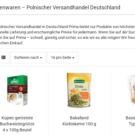
enwaren – Polnischer Versandhandel Deutschland
lnischer Versandhandel in Deutschland Prima bietet nur Produkte von höchster Q
hnelle Lieferung und erschwingliche Preise für jedermann. Wenn Sie auf der Su
n Sie auf Prima – schnell, günstig und sicher, so wie wir es alle mögen! Wir f
ichen Einkauf.
Sortieren nach
pro Seite
Sortieren nach
16 pro Seite
Kupiec geröstete
Bakalland
Basi
Buchweizengrütze
Kürbiskerne 100 g
Typ
4 x 100g Beutel