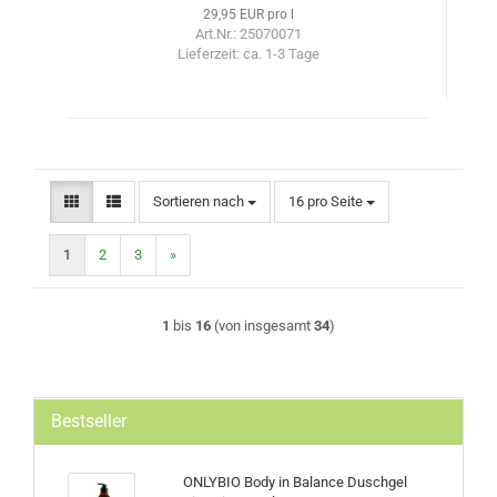
29,95 EUR pro l
Art.Nr.: 25070071
Lieferzeit:
ca. 1-3 Tage
Sortieren nach
pro Seite
Sortieren nach
16 pro Seite
1
2
3
»
1
bis
16
(von insgesamt
34
)
Bestseller
ONLYBIO Body in Balance Duschgel