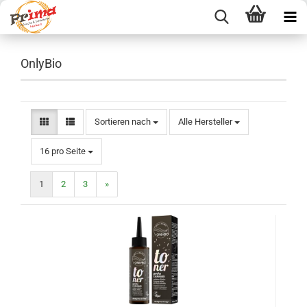
OnlyBio
Sortieren nach
Sortieren nach
Alle Hersteller
pro Seite
16 pro Seite
1
2
3
»