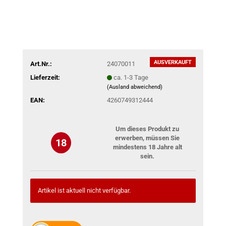
AUSVERKAUFT
Art.Nr.:
24070011
Lieferzeit:
ca. 1-3 Tage
(Ausland abweichend)
EAN:
4260749312444
Um dieses Produkt zu
erwerben, müssen Sie
18
mindestens 18 Jahre alt
sein.
Artikel ist aktuell nicht verfügbar.