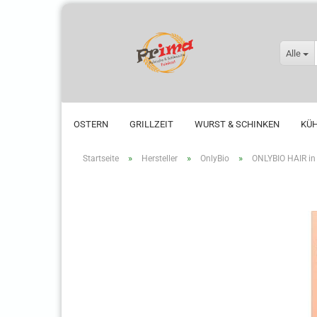
Alle
OSTERN
GRILLZEIT
WURST & SCHINKEN
KÜ
»
»
»
Startseite
Hersteller
OnlyBio
ONLYBIO HAIR in