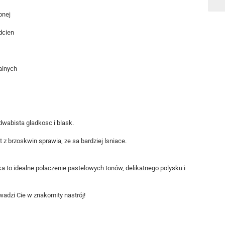
onej
dcien
alnych
dwabista gladkosc i blask.
z brzoskwin sprawia, ze sa bardziej lsniace.
a to idealne polaczenie pastelowych tonów, delikatnego polysku i
adzi Cie w znakomity nastrój!