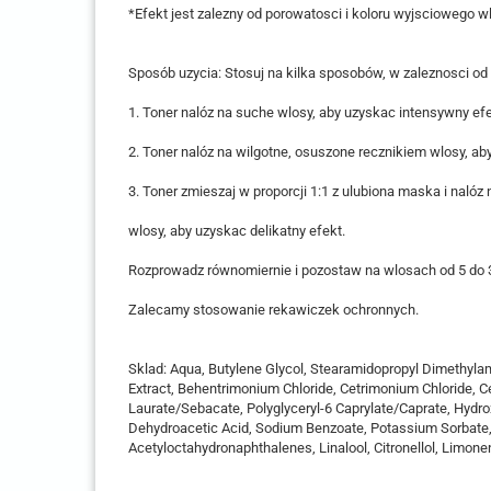
*Efekt jest zalezny od porowatosci i koloru wyjsciowego w
Sposób uzycia: Stosuj na kilka sposobów, w zaleznosci od 
1. Toner nalóz na suche wlosy, aby uzyskac intensywny efe
2. Toner nalóz na wilgotne, osuszone recznikiem wlosy, ab
3. Toner zmieszaj w proporcji 1:1 z ulubiona maska i nalóz
wlosy, aby uzyskac delikatny efekt.
Rozprowadz równomiernie i pozostaw na wlosach od 5 do 3
Zalecamy stosowanie rekawiczek ochronnych.
Sklad: Aqua, Butylene Glycol, Stearamidopropyl Dimethylami
Extract, Behentrimonium Chloride, Cetrimonium Chloride, Cet
Laurate/Sebacate, Polyglyceryl-6 Caprylate/Caprate, Hydroxy
Dehydroacetic Acid, Sodium Benzoate, Potassium Sorbate, 
Acetyloctahydronaphthalenes, Linalool, Citronellol, Limone