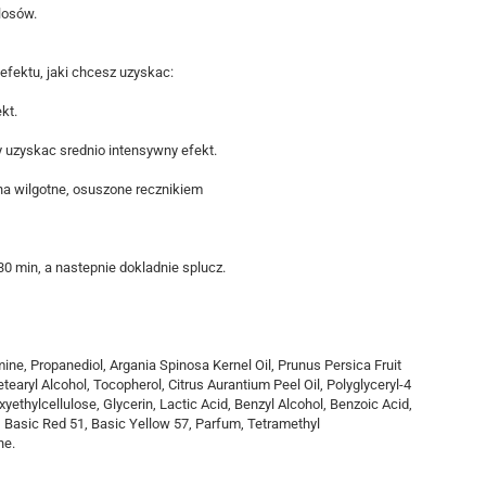
losów.
efektu, jaki chcesz uzyskac:
kt.
y uzyskac srednio intensywny efekt.
 na wilgotne, osuszone recznikiem
0 min, a nastepnie dokladnie splucz.
ne, Propanediol, Argania Spinosa Kernel Oil, Prunus Persica Fruit
earyl Alcohol, Tocopherol, Citrus Aurantium Peel Oil, Polyglyceryl-4
ethylcellulose, Glycerin, Lactic Acid, Benzyl Alcohol, Benzoic Acid,
Basic Red 51, Basic Yellow 57, Parfum, Tetramethyl
ne.