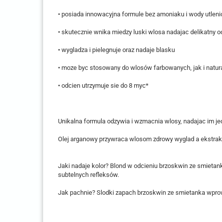
• posiada innowacyjna formule bez amoniaku i wody utleni
• skutecznie wnika miedzy luski wlosa nadajac delikatny o
• wygladza i pielegnuje oraz nadaje blasku
• moze byc stosowany do wlosów farbowanych, jak i natur
• odcien utrzymuje sie do 8 myc*
Unikalna formula odzywia i wzmacnia wlosy, nadajac im je
Olej arganowy przywraca wlosom zdrowy wyglad a ekstrakt 
Jaki nadaje kolor? Blond w odcieniu brzoskwin ze smietank
subtelnych refleksów.
Jak pachnie? Slodki zapach brzoskwin ze smietanka wprow