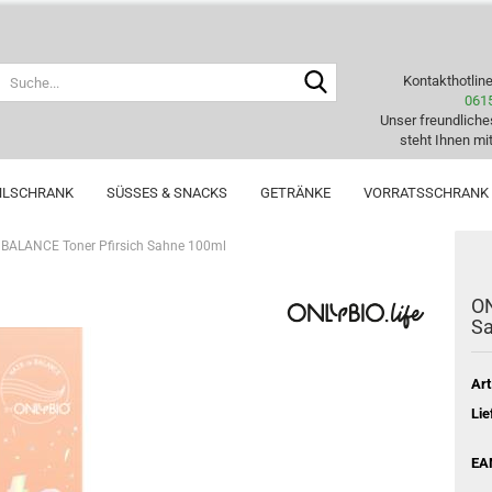
Suche...
Kontakthotlin
061
Unser freundlich
steht Ihnen mit
HLSCHRANK
SÜSSES & SNACKS
GETRÄNKE
VORRATSSCHRANK
 BALANCE Toner Pfirsich Sahne 100ml
ON
S
Art
Lie
EA