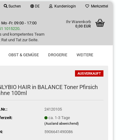
Suchen
DE
Kundenlogin
Merkzettel
Ihr Warenkorb
e
Mo -Fr. 09:00 - 17:00
0,00 EUR
51 1015220
.
es und kompetentes Team
 Rat und Tat zur Seite.
OBST & GEMÜSE
DROGERIE
WEITERE
AUSVERKAUFT
LYBIO HAIR in BALANCE Toner Pfirsich
ahne 100ml
.Nr.:
24120105
ferzeit:
ca. 1-3 Tage
(Ausland abweichend)
N:
5906641490086