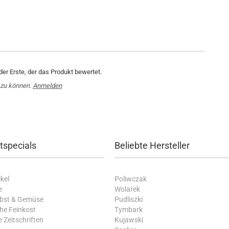
er Erste, der das Produkt bewertet.
 zu können.
Anmelden
tspecials
Beliebte Hersteller
kel
Poliwczak
e
Wolarek
Obst & Gemüse
Pudliszki
che Feinkost
Tymbark
 Zeitschriften
Kujawski