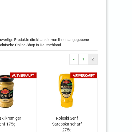
hwertige Produkte direkt an die von Ihnen angegebene
polnische Online Shop in Deutschland.
«
1
2
AUSVERKAUFT
AUSVERKAUFT
ski kremiger
Roleski Senf
enf 175g
Sarepska scharf
275g