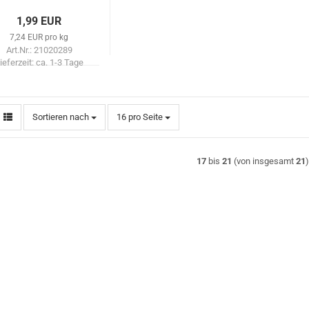
1,99 EUR
7,24 EUR pro kg
Art.Nr.: 21020289
ieferzeit:
ca. 1-3 Tage
Sortieren nach
pro Seite
Sortieren nach
16 pro Seite
17
bis
21
(von insgesamt
21
)