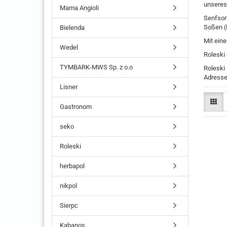
unseres 
Mama Angioli
Senfsort
Soßen (
Bielenda
Mit ein
Wedel
Roleski
TYMBARK-MWS Sp. z o.o
Roleski
Adresse 
Lisner
Gastronom
seko
Roleski
herbapol
nikpol
Sierpc
Kabanos