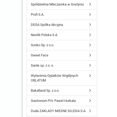
Spóldzielnia Mleczarska w Gostyniu
Profi S.A.
DEGA Spólka Akcyjna
Nestlé Polska S.A.
Sonko Sp. z o.o.
Sweet Face
Sante sp. z o. o.
Wytwórnia Oplatków Wigilijnych
OBLATUM
Bakalland Sp. z o.o.
Gastronom P.H. Pawel Hurkala
Duda ZAKLADY MIESNE SILESIA S.A.