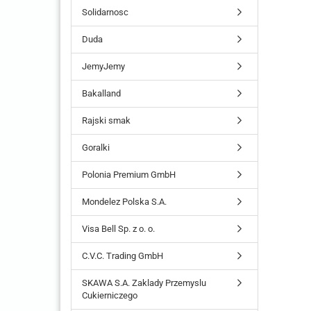
Solidarnosc
Duda
JemyJemy
Bakalland
Rajski smak
Goralki
Polonia Premium GmbH
Mondelez Polska S.A.
Visa Bell Sp. z o. o.
C.V.C. Trading GmbH
SKAWA S.A. Zaklady Przemyslu
Cukierniczego