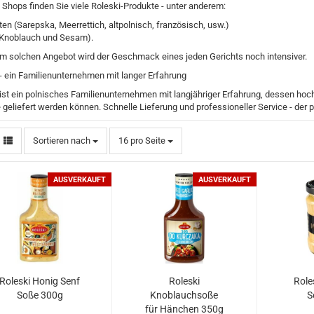
Shops finden Sie viele Roleski-Produkte - unter anderem:
en (Sarepska, Meerrettich, altpolnisch, französisch, usw.)
Knoblauch und Sesam).
em solchen Angebot wird der Geschmack eines jeden Gerichts noch intensiver.
 - ein Familienunternehmen mit langer Erfahrung
 ist ein polnisches Familienunternehmen mit langjähriger Erfahrung, dessen hoc
geliefert werden können. Schnelle Lieferung und professioneller Service - der 
Sortieren nach
pro Seite
Sortieren nach
16 pro Seite
AUSVERKAUFT
AUSVERKAUFT
Roleski Honig Senf
Roleski
Role
Soße 300g
Knoblauchsoße
S
für Hänchen 350g