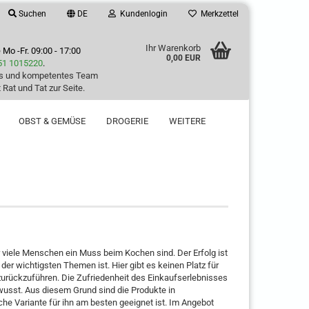
Suchen
DE
Kundenlogin
Merkzettel
Ihr Warenkorb
e
Mo -Fr. 09:00 - 17:00
0,00 EUR
51 1015220
.
es und kompetentes Team
 Rat und Tat zur Seite.
OBST & GEMÜSE
DROGERIE
WEITERE
r viele Menschen ein Muss beim Kochen sind. Der Erfolg ist
er wichtigsten Themen ist. Hier gibt es keinen Platz für
zurückzuführen. Die Zufriedenheit des Einkaufserlebnisses
usst. Aus diesem Grund sind die Produkte in
he Variante für ihn am besten geeignet ist. Im Angebot