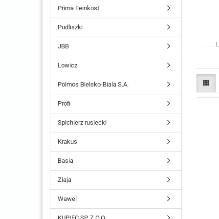
Prima Feinkost
Pudliszki
L
JBB
Lowicz
Polmos Bielsko-Biala S.A.
Profi
Spichlerz rusiecki
Krakus
Basia
Ziaja
Wawel
KUPIEC SP. Z O.O.