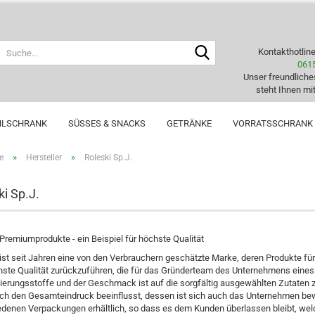
Suche...
Kontakthotlin
061
Unser freundlich
steht Ihnen mit
HLSCHRANK
SÜSSES & SNACKS
GETRÄNKE
VORRATSSCHRANK
»
»
e
Hersteller
Roleski Sp.J.
ki Sp.J.
Premiumprodukte - ein Beispiel für höchste Qualität
 ist seit Jahren eine von den Verbrauchern geschätzte Marke, deren Produkte fü
hste Qualität zurückzuführen, die für das Gründerteam des Unternehmens eines d
ierungsstoffe und der Geschmack ist auf die sorgfältig ausgewählten Zutaten 
rch den Gesamteindruck beeinflusst, dessen ist sich auch das Unternehmen bew
edenen Verpackungen erhältlich, so dass es dem Kunden überlassen bleibt, welc