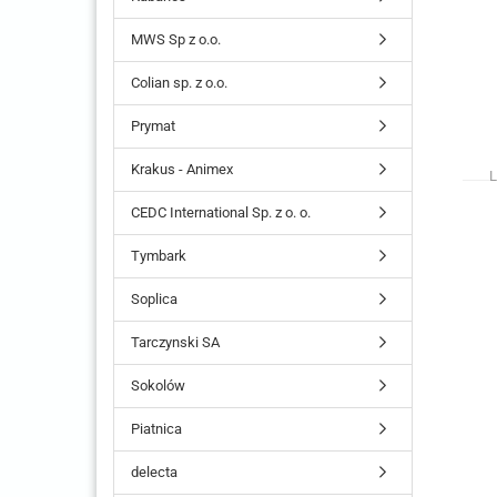
MWS Sp z o.o.
Colian sp. z o.o.
Prymat
Krakus - Animex
L
CEDC International Sp. z o. o.
Tymbark
Soplica
Tarczynski SA
Sokolów
Piatnica
delecta