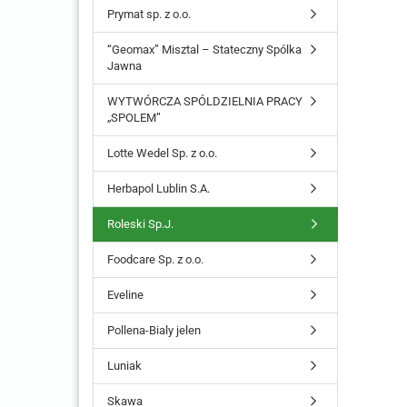
Prymat sp. z o.o.
“Geomax” Misztal – Stateczny Spólka
Jawna
WYTWÓRCZA SPÓLDZIELNIA PRACY
„SPOLEM”
Lotte Wedel Sp. z o.o.
Herbapol Lublin S.A.
Roleski Sp.J.
Foodcare Sp. z o.o.
Eveline
Pollena-Bialy jelen
Luniak
Skawa