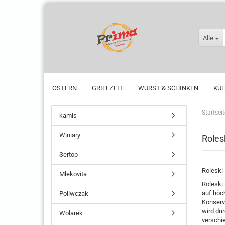
Alle
OSTERN
GRILLZEIT
WURST & SCHINKEN
KÜ
Startseit
kamis
Winiary
Roles
Sertop
Roleski 
Mlekovita
Roleski
auf höc
Poliwczak
Konserv
wird du
Wolarek
verschi