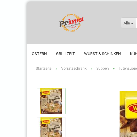
Alle
OSTERN
GRILLZEIT
WURST & SCHINKEN
KÜ
»
»
»
Startseite
Vorratsschrank
Suppen
Tütensupp