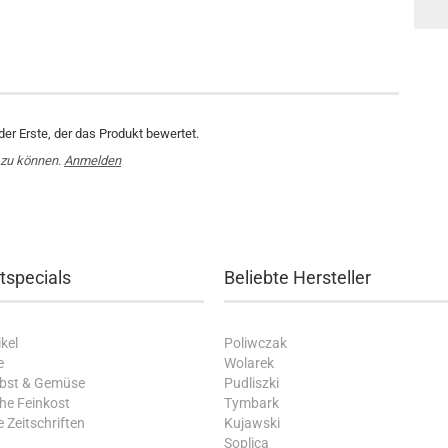
er Erste, der das Produkt bewertet.
 zu können.
Anmelden
tspecials
Beliebte Hersteller
kel
Poliwczak
e
Wolarek
Obst & Gemüse
Pudliszki
che Feinkost
Tymbark
 Zeitschriften
Kujawski
Soplica