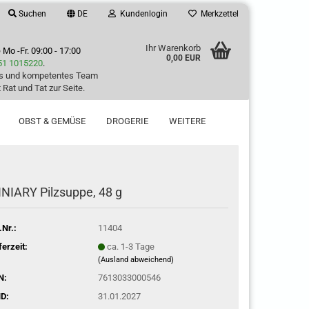
Suchen
DE
Kundenlogin
Merkzettel
Ihr Warenkorb
e
Mo -Fr. 09:00 - 17:00
0,00 EUR
51 1015220
.
es und kompetentes Team
 Rat und Tat zur Seite.
OBST & GEMÜSE
DROGERIE
WEITERE
NIARY Pilzsuppe, 48 g
.Nr.:
11404
ferzeit:
ca. 1-3 Tage
(Ausland abweichend)
N:
7613033000546
D:
31.01.2027