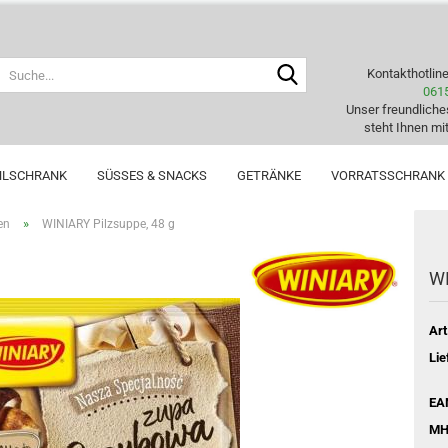
Suche...
Kontakthotlin
061
Unser freundlich
steht Ihnen mit
HLSCHRANK
SÜSSES & SNACKS
GETRÄNKE
VORRATSSCHRANK
»
en
WINIARY Pilzsuppe, 48 g
WI
Art
Lie
EA
MH