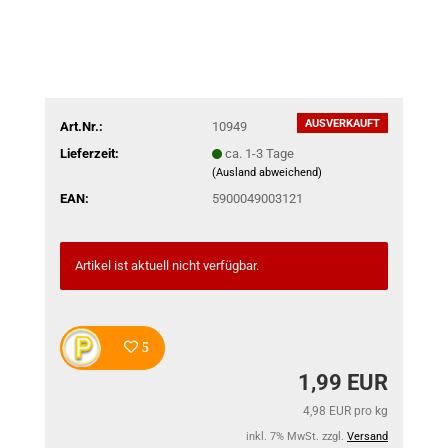
AUSVERKAUFT
Art.Nr.:
10949
Lieferzeit:
ca. 1-3 Tage
(Ausland abweichend)
EAN:
5900049003121
Artikel ist aktuell nicht verfügbar.
5
1,99 EUR
4,98 EUR pro kg
inkl. 7% MwSt. zzgl.
Versand