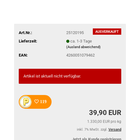
AUSVERKAUFT
Art.Nr.:
25120195
Lieferzeit:
ca. 1-3 Tage
(Ausland abweichend)
EAN:
4260051079462
Artikel ist aktuell nicht verfügbar.
119
39,90 EUR
1.330,00 EUR pro kg
inkl. 7% MwSt. zzgl.
Versand
Jetzt als Kunde registrieren