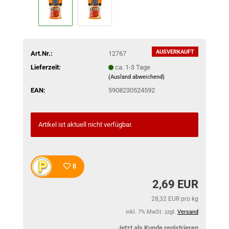
AUSVERKAUFT
Art.Nr.:
12767
Lieferzeit:
ca. 1-3 Tage
(Ausland abweichend)
EAN:
5908230524592
Artikel ist aktuell nicht verfügbar.
8
2,69 EUR
28,32 EUR pro kg
inkl. 7% MwSt. zzgl.
Versand
Jetzt als Kunde registrieren