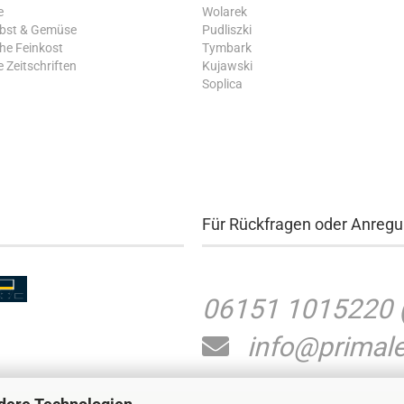
e
Wolarek
Obst & Gemüse
Pudliszki
che Feinkost
Tymbark
 Zeitschriften
Kujawski
Soplica
Für Rückfragen oder Anreg
06151 1015220
info@primale