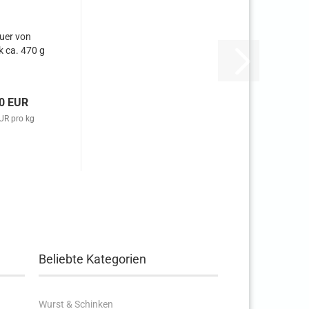
uer von
k ca. 470 g
0 EUR
UR pro kg
Beliebte Kategorien
Wurst & Schinken