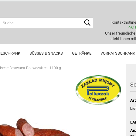
Suche...
Kontakthotlin
061
Unser freundlich
steht Ihnen mit
HLSCHRANK
SÜSSES & SNACKS
GETRÄNKE
VORRATSSCHRANK
ische Bratwurst Poliwczak ca. 1100 g
Sc
Art
Lie
EA
Anz
ca.