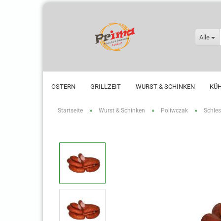
Alle
OSTERN
GRILLZEIT
WURST & SCHINKEN
KÜ
»
»
»
Startseite
Wurst & Schinken
Poliwczak
Schles