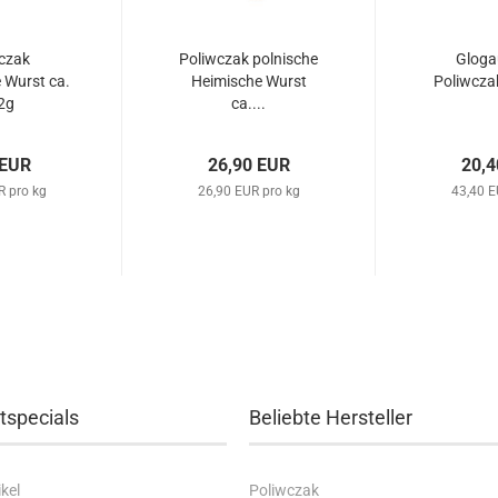
czak
Poliwczak polnische
Gloga
 Wurst ca.
Heimische Wurst
Poliwcza
2g
ca....
 EUR
26,90 EUR
20,4
R pro kg
26,90 EUR pro kg
43,40 E
tspecials
Beliebte Hersteller
kel
Poliwczak