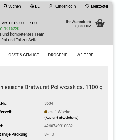
Suchen
DE
Kundenlogin
Merkzettel
Ihr Warenkorb
e
Mo -Fr. 09:00 - 17:00
0,00 EUR
51 1015220
.
es und kompetentes Team
 Rat und Tat zur Seite.
OBST & GEMÜSE
DROGERIE
WEITERE
hlesische Bratwurst Poliwczak ca. 1100 g
.Nr.:
3634
ferzeit:
ca. 1 Woche
(Ausland abweichend)
N:
4260749310082
ahl je Packung
8 - 10
: