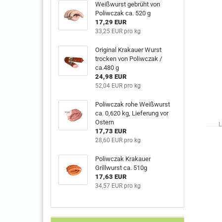
Weißwurst gebrüht von
Poliwczak ca. 520 g
17,29 EUR
33,25 EUR pro kg
Original Krakauer Wurst
trocken von Poliwczak /
ca.480 g
24,98 EUR
52,04 EUR pro kg
Poliwczak rohe Weißwurst
ca. 0,620 kg, Lieferung vor
Ostern
L
17,73 EUR
28,60 EUR pro kg
Poliwczak Krakauer
Grillwurst ca. 510g
17,63 EUR
34,57 EUR pro kg