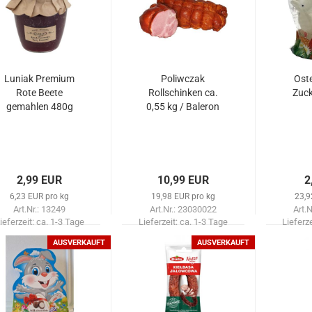
Luniak Premium
Poliwczak
Ost
Rote Beete
Rollschinken ca.
Zuck
gemahlen 480g
0,55 kg / Baleron
2,99 EUR
10,99 EUR
2
6,23 EUR pro kg
19,98 EUR pro kg
23,9
Art.Nr.: 13249
Art.Nr.: 23030022
Art.
ieferzeit:
ca. 1-3 Tage
Lieferzeit:
ca. 1-3 Tage
Lieferz
AUSVERKAUFT
AUSVERKAUFT