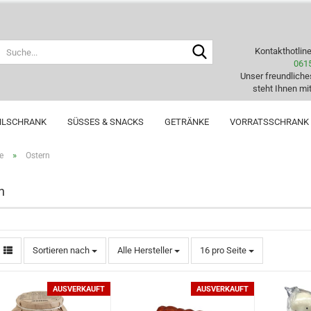
Suche...
Kontakthotlin
061
Unser freundlich
steht Ihnen mit
HLSCHRANK
SÜSSES & SNACKS
GETRÄNKE
VORRATSSCHRANK
»
e
Ostern
n
Sortieren nach
pro Seite
Sortieren nach
Alle Hersteller
16 pro Seite
AUSVERKAUFT
AUSVERKAUFT