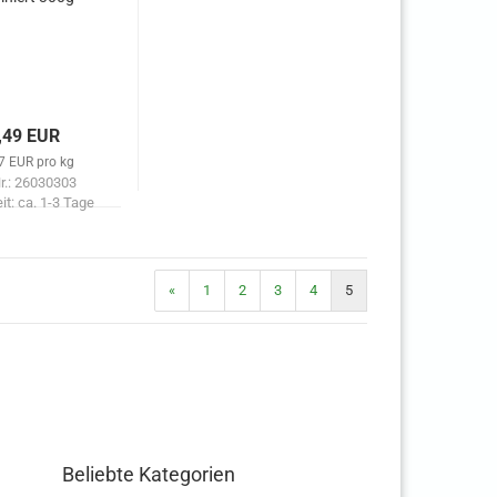
,49 EUR
7 EUR pro kg
Nr.: 26030303
eit:
ca. 1-3 Tage
«
1
2
3
4
5
Beliebte Kategorien