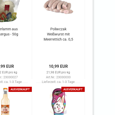
erlamm aus
Poliwczak
ergus - 50g
Weißwurst mit
Meerrettich ca. 0,5
kg Osterwurst
,99 EUR
10,99 EUR
2 EUR pro kg
21,98 EUR pro kg
Nr.: 23030027
Art.Nr.: 23030033
eit:
ca. 1-3 Tage
Lieferzeit:
ca. 1-3 Tage
AUSVERKAUFT
AUSVERKAUFT