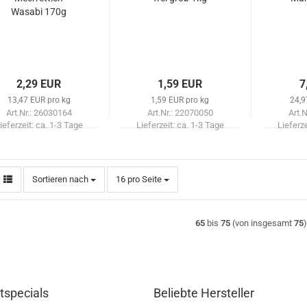
Wasabi 170g
2,29 EUR
1,59 EUR
7
13,47 EUR pro kg
1,59 EUR pro kg
24,9
Art.Nr.: 26030164
Art.Nr.: 22070050
Art.
ieferzeit:
ca. 1-3 Tage
Lieferzeit:
ca. 1-3 Tage
Lieferz
Sortieren nach
pro Seite
Sortieren nach
16 pro Seite
65
bis
75
(von insgesamt
75
)
tspecials
Beliebte Hersteller