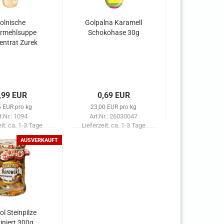
olnische
Golpalna Karamell
rmehlsuppe
Schokohase 30g
entrat Zurek
480g
,99 EUR
0,69 EUR
5 EUR pro kg
23,00 EUR pro kg
t.Nr.: 1094
Art.Nr.: 26030047
eit:
ca. 1-3 Tage
Lieferzeit:
ca. 1-3 Tage
AUSVERKAUFT
ol Steinpilze
iniert 300g