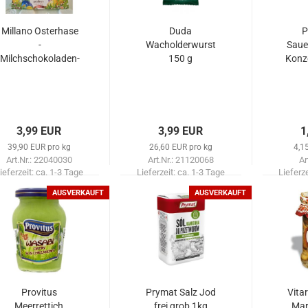
Millano Osterhase
Duda
P
-
Wacholderwurst
Saue
Milchschokoladen-
150 g
Konz
Pralinen mit
Milchcremefüllung,
100 g
3,99 EUR
3,99 EUR
1
39,90 EUR pro kg
26,60 EUR pro kg
4,1
Art.Nr.: 22040030
Art.Nr.: 21120068
Ar
ieferzeit:
ca. 1-3 Tage
Lieferzeit:
ca. 1-3 Tage
Lieferz
AUSVERKAUFT
AUSVERKAUFT
Provitus
Prymat Salz Jod
Vitar
Meerrettich
frei grob 1kg
Mar