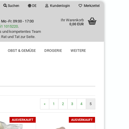
Suchen
DE
Kundenlogin
Merkzettel
Ihr Warenkorb
e
Mo -Fr. 09:00 - 17:00
0,00 EUR
51 1015220
.
es und kompetentes Team
 Rat und Tat zur Seite.
OBST & GEMÜSE
DROGERIE
WEITERE
«
1
2
3
4
5
AUSVERKAUFT
AUSVERKAUFT