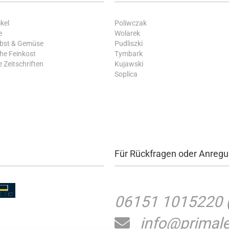
kel
Poliwczak
e
Wolarek
Obst & Gemüse
Pudliszki
che Feinkost
Tymbark
 Zeitschriften
Kujawski
Soplica
Für Rückfragen oder Anreg
06151 1015220
info@primale